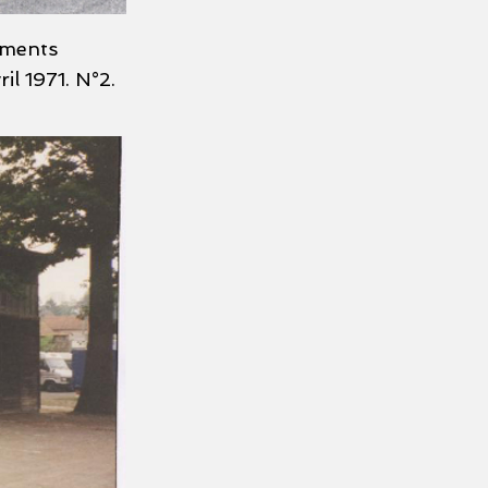
éments
il 1971. N°2.