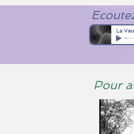
Ecoutez
La Vau
Pour al