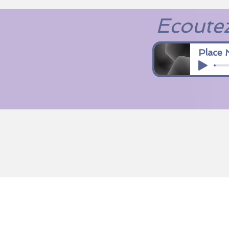
Ecoutez
Place 