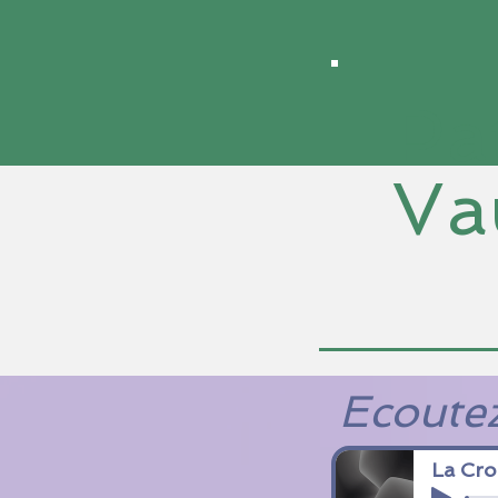
Accueil
Pa
Va
Ecoutez
La Cro