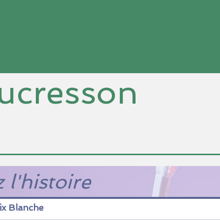
Le Concept
L'équipe
trimoine de
ucresson
 l'histoire
ix Blanche